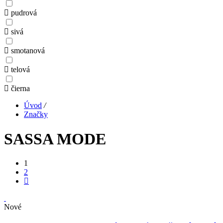
pudrová
sivá
smotanová
telová
čierna
Úvod
/
Značky
SASSA MODE
1
2
Nové