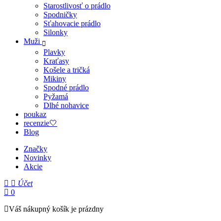
Starostlivosť o prádlo
Spodničky
Sťahovacie prádlo
Silonky
Muži
Plavky
Kraťasy
Košele a tričká
Mikiny
Spodné prádlo
Pyžamá
Dlhé nohavice
poukaz
recenzie🤍
Blog
Značky
Novinky
Akcie
Účet
0
Váš nákupný košík je prázdny