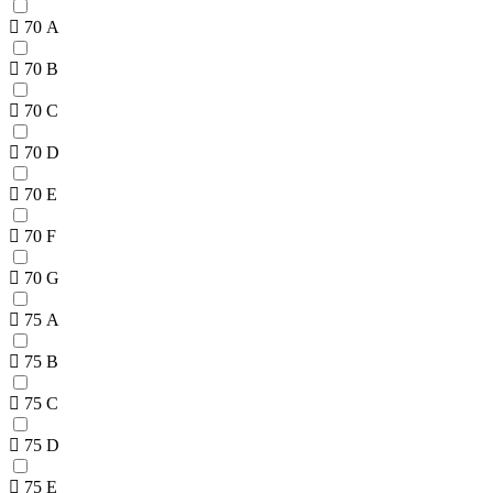
70 A
70 B
70 C
70 D
70 E
70 F
70 G
75 A
75 B
75 C
75 D
75 E