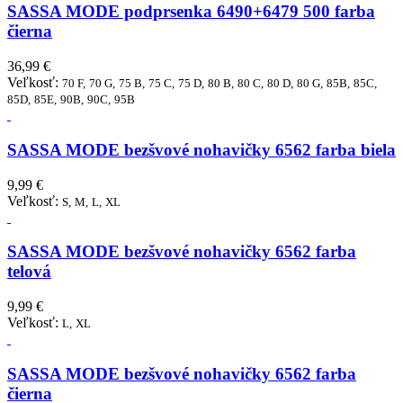
SASSA MODE podprsenka 6490+6479 500 farba
čierna
36,99 €
Veľkosť:
70 F,
70 G,
75 B,
75 C,
75 D,
80 B,
80 C,
80 D,
80 G,
85B,
85C,
85D,
85E,
90B,
90C,
95B
SASSA MODE bezšvové nohavičky 6562 farba biela
9,99 €
Veľkosť:
S,
M,
L,
XL
SASSA MODE bezšvové nohavičky 6562 farba
telová
9,99 €
Veľkosť:
L,
XL
SASSA MODE bezšvové nohavičky 6562 farba
čierna