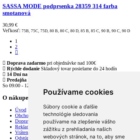
SASSA MODE podprsenka 28359 314 farba
smotanová
30,99 €
Veľkosť:
75B,
75C,
75D,
80 B,
80 C,
80 D,
85 B,
85 C,
90 B,
90 C,
90 D
1
2
Doprava zadarmo
pri objednávke nad 100€
Rýchle dodanie
Skladový tovar posielame do 24 hodín
14 Dní na vrátenie tovaru
Predajňa Klinec Námestovo
Po - Pia 09:00 - 17:00
So 09:00 - 12:00
Používame cookies
O nákupe
Súbory cookie a ďalšie
Úvod
technológie sledovania
Obchodné a reklamačné podmienky
Doprava a platba
používame na zlepšenie vášho
Reklamácia tovaru
zážitku z prehliadania našich
Vrátenie tovaru
webových stránok, na to, aby sme
Odstúpiť od zmluvy TU