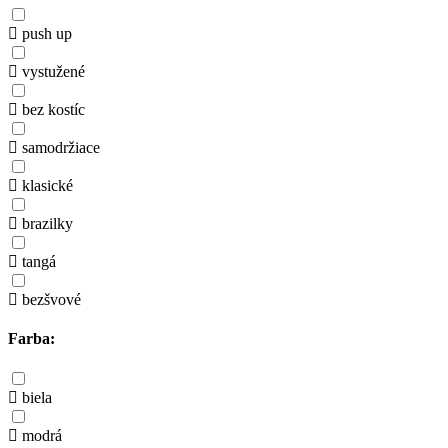
push up
vystužené
bez kostíc
samodržiace
klasické
brazilky
tangá
bezšvové
Farba:
biela
modrá