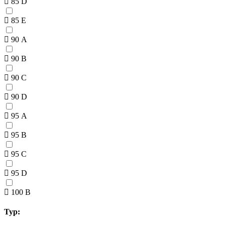
85 D
85 E
90 A
90 B
90 C
90 D
95 A
95 B
95 C
95 D
100 B
Typ: