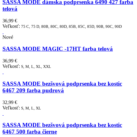
SASSA MODE dámska podprsenka 6490 427 farba
telová
36,99 €
Veľkosť:
75 C,
75 D,
80B,
80C,
80D,
85B,
85C,
85D,
90B,
90C,
90D
Nové
SASSA MODE MAGIC -17HT farba telová
36,99 €
Veľkosť:
S,
M,
L,
XL,
XXL
SASSA MODE bezšvová podprsenka bez kostic
6467 209 farba pudrová
32,99 €
Veľkosť:
S,
M,
L,
XL
SASSA MODE bezšvová podprsenka bez kostic
6467 500 farba čierne