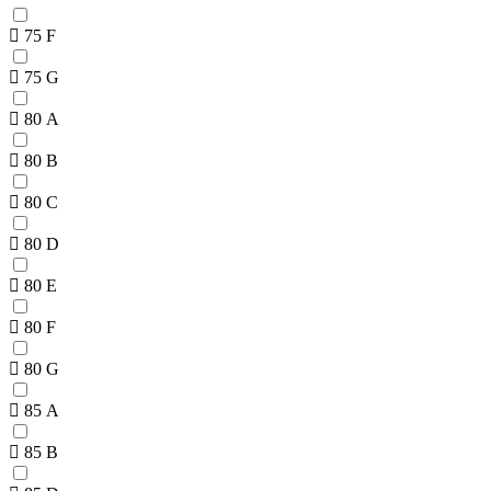
75 F
75 G
80 A
80 B
80 C
80 D
80 E
80 F
80 G
85 A
85 B