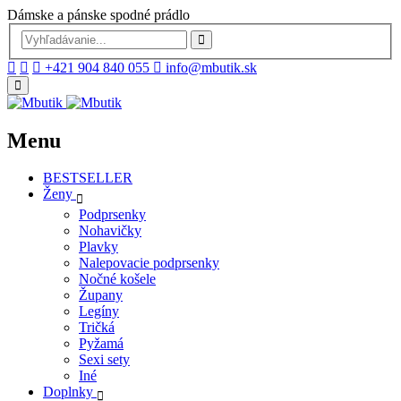
Dámske a pánske spodné prádlo
+421 904 840 055
info@mbutik.sk
Menu
BESTSELLER
Ženy
Podprsenky
Nohavičky
Plavky
Nalepovacie podprsenky
Nočné košele
Župany
Legíny
Tričká
Pyžamá
Sexi sety
Iné
Doplnky