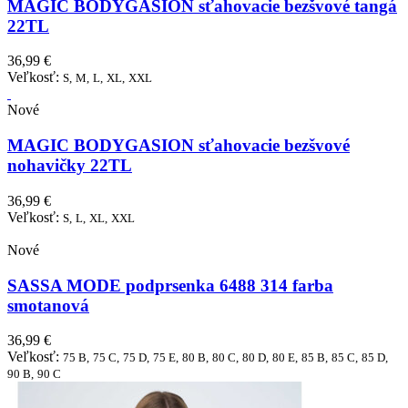
MAGIC BODYGASION sťahovacie bezšvové tangá
22TL
36,99 €
Veľkosť:
S,
M,
L,
XL,
XXL
Nové
MAGIC BODYGASION sťahovacie bezšvové
nohavičky 22TL
36,99 €
Veľkosť:
S,
L,
XL,
XXL
Nové
SASSA MODE podprsenka 6488 314 farba
smotanová
36,99 €
Veľkosť:
75 B,
75 C,
75 D,
75 E,
80 B,
80 C,
80 D,
80 E,
85 B,
85 C,
85 D,
90 B,
90 C