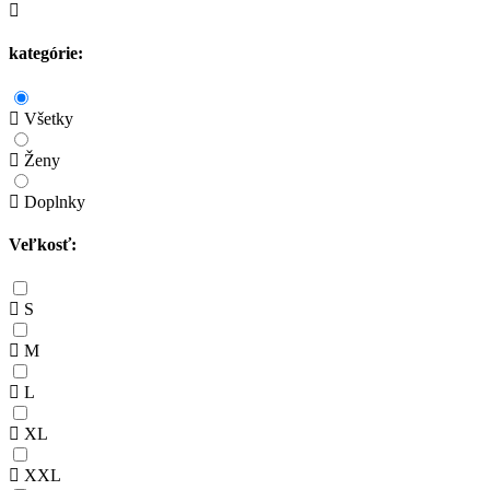
kategórie:
Všetky
Ženy
Doplnky
Veľkosť:
S
M
L
XL
XXL