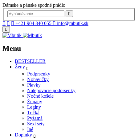
Dámske a pánske spodné prádlo
+421 904 840 055
info@mbutik.sk
Menu
BESTSELLER
Ženy
Podprsenky
Nohavičky
Plavky
Nalepovacie podprsenky
Nočné košele
Župany
Legíny
Tričká
Pyžamá
Sexi sety
Iné
Doplnky