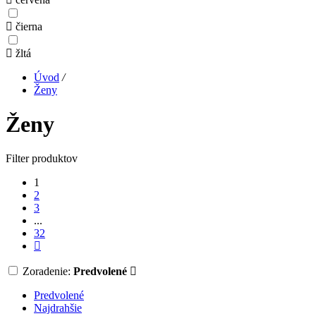
čierna
žltá
Úvod
/
Ženy
Ženy
Filter produktov
1
2
3
...
32
Zoradenie:
Predvolené
Predvolené
Najdrahšie