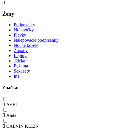
Ženy
Podprsenky
Nohavičky
Plavky
Nalepovacie podprsenky
Nočné košele
Župany
Legíny
Tričká
Pyžamá
Sexi sety
Iné
Značka:
AVET
Anita
CALVIN KLEIN