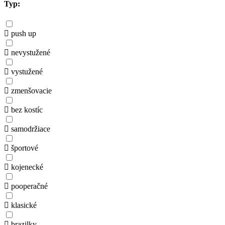
Typ:
push up
nevystužené
vystužené
zmenšovacie
bez kostíc
samodržiace
športové
kojenecké
pooperačné
klasické
brazilky