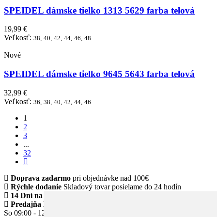
SPEIDEL dámske tielko 1313 5629 farba telová
19,99 €
Veľkosť:
38,
40,
42,
44,
46,
48
Nové
SPEIDEL dámske tielko 9645 5643 farba telová
32,99 €
Veľkosť:
36,
38,
40,
42,
44,
46
1
2
3
...
32
Doprava zadarmo
pri objednávke nad 100€
Rýchle dodanie
Skladový tovar posielame do 24 hodín
14 Dní na vrátenie tovaru
Predajňa Klinec Námestovo
Po - Pia 09:00 - 17:00
So 09:00 - 12:00