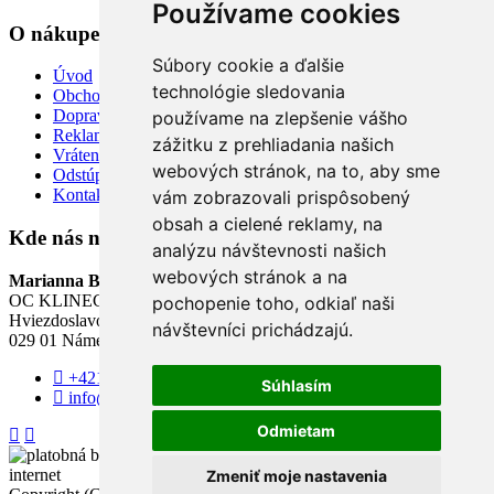
Používame cookies
O nákupe
Súbory cookie a ďalšie
Úvod
technológie sledovania
Obchodné a reklamačné podmienky
Doprava a platba
používame na zlepšenie vášho
Reklamácia tovaru
zážitku z prehliadania našich
Vrátenie tovaru
webových stránok, na to, aby sme
Odstúpiť od zmluvy TU
Kontakt
vám zobrazovali prispôsobený
obsah a cielené reklamy, na
Kde nás nájdete
analýzu návštevnosti našich
webových stránok a na
Marianna Boutique
OC KLINEC - 3. poschodie
pochopenie toho, odkiaľ naši
Hviezdoslavovo Námestie
návštevníci prichádzajú.
029 01 Námestovo
+421 904 840 055
Súhlasím
info@mbutik.sk
Odmietam
Zmeniť moje nastavenia