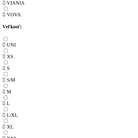
VIANIA
VOVA
Veľkosť:
UNI
XS
S
S/M
M
L
L/XL
XL