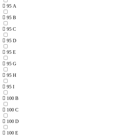
95 A
95 B
95 C
95 D
95 E
95 G
95 H
95 I
100 B
100 C
100 D
100 E