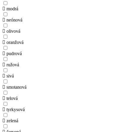
modrá
neónová
olivová
oranžová
pudrová
ružová
sivá
smotanová
telová
tyrkysová
zelená
červená