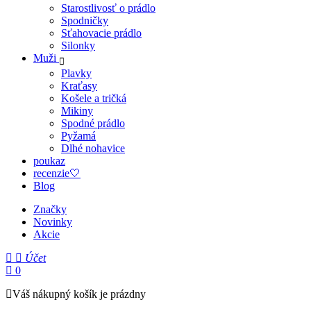
Starostlivosť o prádlo
Spodničky
Sťahovacie prádlo
Silonky
Muži
Plavky
Kraťasy
Košele a tričká
Mikiny
Spodné prádlo
Pyžamá
Dlhé nohavice
poukaz
recenzie🤍
Blog
Značky
Novinky
Akcie
Účet
0
Váš nákupný košík je prázdny