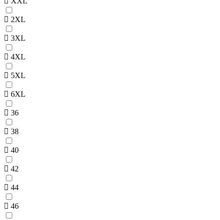
XXL
2XL
3XL
4XL
5XL
6XL
36
38
40
42
44
46