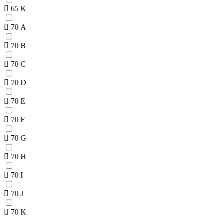
65 K
70 A
70 B
70 C
70 D
70 E
70 F
70 G
70 H
70 I
70 J
70 K