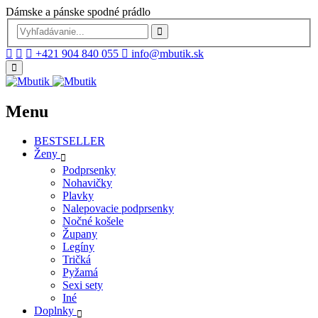
Dámske a pánske spodné prádlo
+421 904 840 055
info@mbutik.sk
Menu
BESTSELLER
Ženy
Podprsenky
Nohavičky
Plavky
Nalepovacie podprsenky
Nočné košele
Župany
Legíny
Tričká
Pyžamá
Sexi sety
Iné
Doplnky