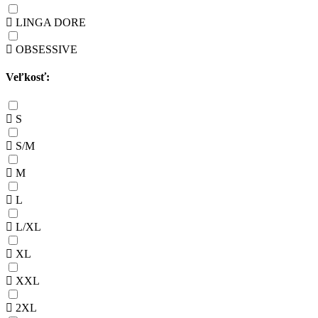
LINGA DORE
OBSESSIVE
Veľkosť:
S
S/M
M
L
L/XL
XL
XXL
2XL