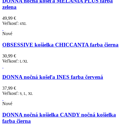
DONNA nočná košeľa MELANIA PLUS farba
zelena
49,99 €
Veľkosť:
4XL
Nové
OBSESSIVE košielka CHICCANTA farba čierna
30,99 €
Veľkosť:
L/XL
DONNA nočná košeľa INES farba červená
37,99 €
Veľkosť:
S,
L,
XL
Nové
DONNA nočná košielka CANDY nočná košielka
farba čierna