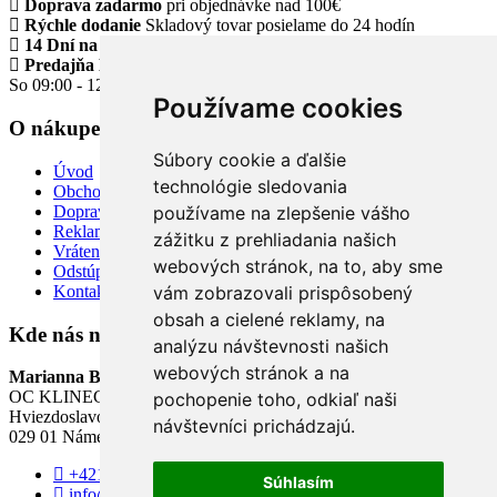
Doprava zadarmo
pri objednávke nad 100€
Rýchle dodanie
Skladový tovar posielame do 24 hodín
14 Dní na vrátenie tovaru
Predajňa Klinec Námestovo
Po - Pia 09:00 - 17:00
So 09:00 - 12:00
Používame cookies
O nákupe
Súbory cookie a ďalšie
Úvod
technológie sledovania
Obchodné a reklamačné podmienky
Doprava a platba
používame na zlepšenie vášho
Reklamácia tovaru
zážitku z prehliadania našich
Vrátenie tovaru
webových stránok, na to, aby sme
Odstúpiť od zmluvy TU
Kontakt
vám zobrazovali prispôsobený
obsah a cielené reklamy, na
Kde nás nájdete
analýzu návštevnosti našich
webových stránok a na
Marianna Boutique
OC KLINEC - 3. poschodie
pochopenie toho, odkiaľ naši
Hviezdoslavovo Námestie
návštevníci prichádzajú.
029 01 Námestovo
+421 904 840 055
Súhlasím
info@mbutik.sk