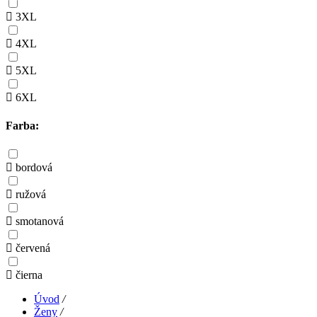
3XL
4XL
5XL
6XL
Farba:
bordová
ružová
smotanová
červená
čierna
Úvod
/
Ženy
/