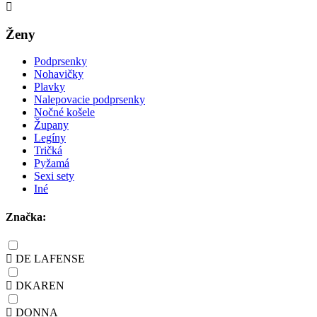
Ženy
Podprsenky
Nohavičky
Plavky
Nalepovacie podprsenky
Nočné košele
Župany
Legíny
Tričká
Pyžamá
Sexi sety
Iné
Značka:
DE LAFENSE
DKAREN
DONNA