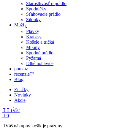
Starostlivosť o prádlo
Spodničky
Sťahovacie prádlo
Silonky
Muži
Plavky
Kraťasy
Košele a tričká
Mikiny
Spodné prádlo
Pyžamá
Dlhé nohavice
poukaz
recenzie🤍
Blog
Značky
Novinky
Akcie
Účet
0
Váš nákupný košík je prázdny