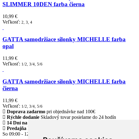
SLIMMER 10DEN farba čierna
10,99 €
Veľkosť:
2,
3,
4
GATTA samodržiace silonky MICHELLE farba
opal
11,99 €
Veľkosť:
1/2,
3/4,
5/6
GATTA samodržiace silonky MICHELLE farba
čierna
11,99 €
Veľkosť:
1/2,
3/4,
5/6
Doprava zadarmo
pri objednávke nad 100€
Rýchle dodanie
Skladový tovar posielame do 24 hodín
14 Dní na vrátenie tovaru
Predajňa Klinec Námestovo
Po - Pia 09:00 - 17:00
So 09:00 - 12:00