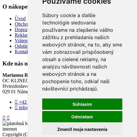
Používame cookies
O nákupe
Súbory cookie a ďalšie
Úvod
technológie sledovania
Obchodné a reklamačné podmienky
Doprava a platba
používame na zlepšenie vášho
Reklamácia tovaru
zážitku z prehliadania našich
Vrátenie tovaru
webových stránok, na to, aby sme
Odstúpiť od zmluvy TU
Kontakt
vám zobrazovali prispôsobený
obsah a cielené reklamy, na
Kde nás nájdete
analýzu návštevnosti našich
webových stránok a na
Marianna Boutique
OC KLINEC - 3. poschodie
pochopenie toho, odkiaľ naši
Hviezdoslavovo Námestie
návštevníci prichádzajú.
029 01 Námestovo
+421 904 840 055
Súhlasím
info@mbutik.sk
Odmietam
Zmeniť moje nastavenia
Copyright (C) 2026
Mbutik
. Všetky práva vyhradené.