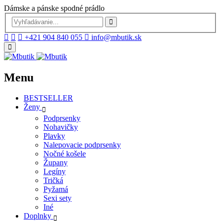
Dámske a pánske spodné prádlo
+421 904 840 055
info@mbutik.sk
Menu
BESTSELLER
Ženy
Podprsenky
Nohavičky
Plavky
Nalepovacie podprsenky
Nočné košele
Župany
Legíny
Tričká
Pyžamá
Sexi sety
Iné
Doplnky