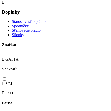
Doplnky
Starostlivosť o prádlo
Spodničky
Sťahovacie prádlo
Silonky
Značka:
GATTA
Veľkosť:
S/M
L/XL
Farba: