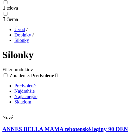
telová
čierna
Úvod
/
Doplnky
/
Silonky
Silonky
Filter produktov
Zoradenie:
Predvolené
Predvolené
Najdrahšie
Najlacnejšie
Skladom
Nové
ANNES BELLA MAMA tehotenské legíny 90 DEN