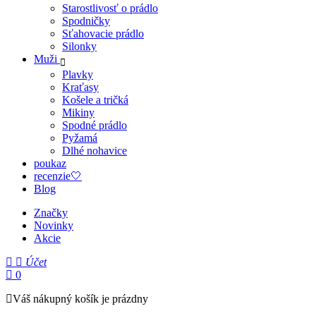
Starostlivosť o prádlo
Spodničky
Sťahovacie prádlo
Silonky
Muži
Plavky
Kraťasy
Košele a tričká
Mikiny
Spodné prádlo
Pyžamá
Dlhé nohavice
poukaz
recenzie🤍
Blog
Značky
Novinky
Akcie
Účet
0
Váš nákupný košík je prázdny