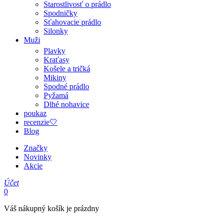
Starostlivosť o prádlo
Spodničky
Sťahovacie prádlo
Silonky
Muži
Plavky
Kraťasy
Košele a tričká
Mikiny
Spodné prádlo
Pyžamá
Dlhé nohavice
poukaz
recenzie🤍
Blog
Značky
Novinky
Akcie
Účet
0
Váš nákupný košík je prázdny