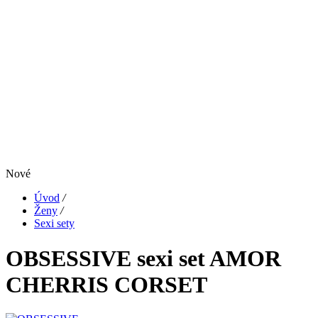
Nové
Úvod
/
Ženy
/
Sexi sety
OBSESSIVE sexi set AMOR
CHERRIS CORSET