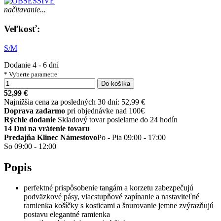
načitavanie...
Veľkosť:
S/M
Dodanie 4 - 6 dní
* Vyberte parametre
Do košíka
52,99 €
Najnižšia cena za posledných 30 dní: 52,99 €
Doprava zadarmo
pri objednávke nad 100€
Rýchle dodanie
Skladový tovar posielame do 24 hodín
14 Dní na vrátenie tovaru
Predajňa Klinec Námestovo
Po - Pia 09:00 - 17:00
So 09:00 - 12:00
Popis
perfektné prispôsobenie tangám a korzetu zabezpečujú
podväzkové pásy, viacstupňové zapínanie a nastaviteľné
ramienka košíčky s kosticami a šnurovanie jemne zvýrazňujú
postavu elegantné ramienka