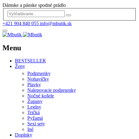
Dámske a pánske spodné prádlo
+421 904 840 055
info@mbutik.sk
Menu
BESTSELLER
Ženy
Podprsenky
Nohavičky
Plavky
Nalepovacie podprsenky
Nočné košele
Župany
Legíny
Tričká
Pyžamá
Sexi sety
Iné
Doplnky