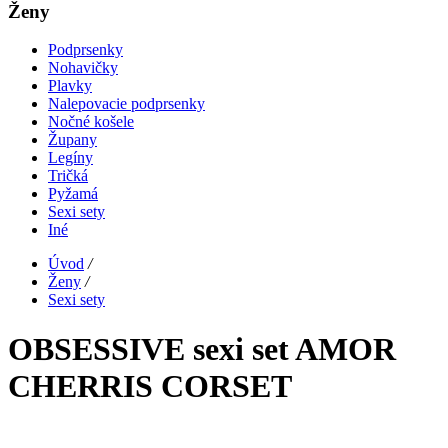
Ženy
Podprsenky
Nohavičky
Plavky
Nalepovacie podprsenky
Nočné košele
Župany
Legíny
Tričká
Pyžamá
Sexi sety
Iné
Úvod
/
Ženy
/
Sexi sety
OBSESSIVE sexi set AMOR
CHERRIS CORSET