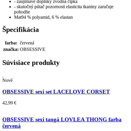
- zaujímavé doplnky zvodná čipka
- skutočný pútač pozornosti elasticita tkaniny zaručuje
pohodlie
Mat94 % polyamid, 6 % elastan
Špecifikácia
farba:
červená
značka:
OBSESSIVE
Súvisiace produkty
Nové
OBSESSIVE sexi set LACELOVE CORSET
42,99 €
OBSESSIVE sexi tangá LOVLEA THONG farba
červená