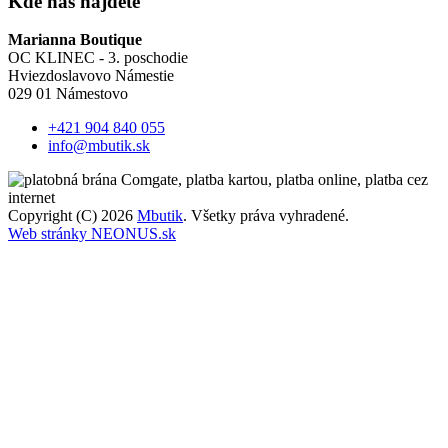
Kde nás nájdete
Marianna Boutique
OC KLINEC - 3. poschodie
Hviezdoslavovo Námestie
029 01 Námestovo
+421 904 840 055
info@mbutik.sk
Copyright (C) 2026
Mbutik
. Všetky práva vyhradené.
Web stránky NEONUS.sk