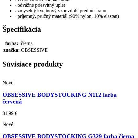
- odvážne priesvitný úplet
- zmyselný kvetinový vzor zdobí prednú stranu
- príjemný, pružný materiál (90% nylon, 10% elastan)
Špecifikácia
farba:
čierna
značka:
OBSESSIVE
Súvisiace produkty
Nové
OBSESSIVE BODYSTOCKING N112 farba
červená
31,99 €
Nové
OBSESSIVE BODYSTOCKING G329 farba čierna