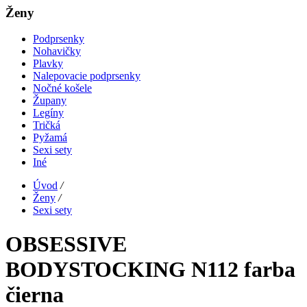
Ženy
Podprsenky
Nohavičky
Plavky
Nalepovacie podprsenky
Nočné košele
Župany
Legíny
Tričká
Pyžamá
Sexi sety
Iné
Úvod
/
Ženy
/
Sexi sety
OBSESSIVE
BODYSTOCKING N112 farba
čierna