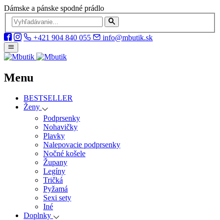
Dámske a pánske spodné prádlo
+421 904 840 055
info@mbutik.sk
Menu
BESTSELLER
Ženy
Podprsenky
Nohavičky
Plavky
Nalepovacie podprsenky
Nočné košele
Župany
Legíny
Tričká
Pyžamá
Sexi sety
Iné
Doplnky