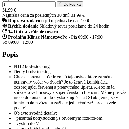
Do košíka
31,99 €
Najnižšia cena za posledných 30 dní: 31,99 €
Doprava zadarmo
pri objednávke nad 100€
Rýchle dodanie
Skladový tovar posielame do 24 hodín
14 Dní na vrátenie tovaru
Predajňa Klinec Námestovo
Po - Pia 09:00 - 17:00
So 09:00 - 12:00
Popis
N112 bodystocking
čierny bodystocking
Chcete spoznať naše frivolná tajomstvo, ktoré zaručuje
nemravný večer vo dvoch? Je to žeravá kombinácia
odzbrojujúci červenej a priesvitného úpletu. Alebo snáď
snívate o veľmi sexy a super ženskom bielizni? Máme pre vás
niečo dokonalého - bodystocking N112! Sľubujeme, že v
tomto malom zázraku zažijete jedinečné zážitky a skvelé
pocity!
Objavte zvodné detaily:
- pikantná bodystocking s otvoreným rozkrokom
- výstrih do V
- vzorka krídel zdobia chrbát