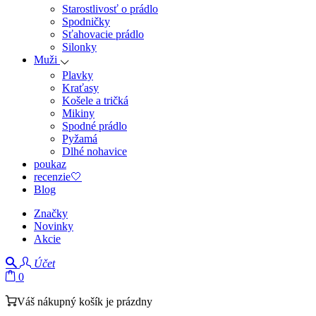
Starostlivosť o prádlo
Spodničky
Sťahovacie prádlo
Silonky
Muži
Plavky
Kraťasy
Košele a tričká
Mikiny
Spodné prádlo
Pyžamá
Dlhé nohavice
poukaz
recenzie🤍
Blog
Značky
Novinky
Akcie
Účet
0
Váš nákupný košík je prázdny